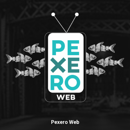
Pexero Web