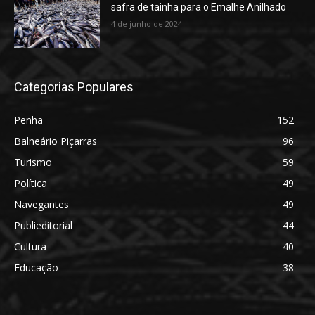
safra de tainha para o Emalhe Anilhado
4 de junho de 2024
Categorias Populares
Penha
152
Balneário Piçarras
96
Turismo
59
Política
49
Navegantes
49
Publieditorial
44
Cultura
40
Educação
38