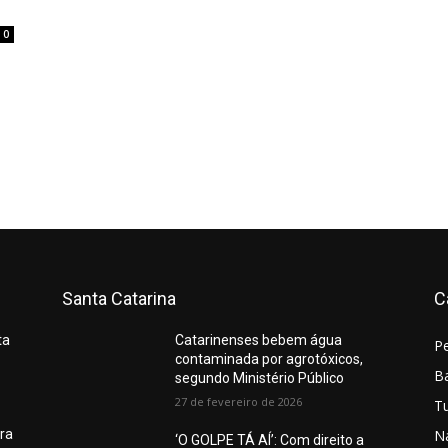
0
Santa Catarina
C
ta
Catarinenses bebem água
P
contaminada por agrotóxicos,
Ba
segundo Ministério Público
27 de fevereiro de 2026
T
N
ura
‘O GOLPE TÁ AÍ’: Com direito a