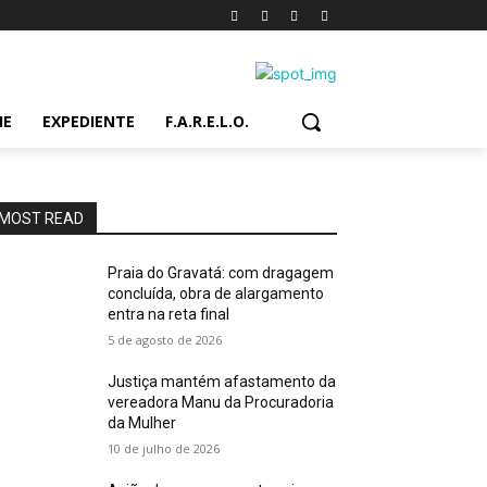
IE
EXPEDIENTE
F.A.R.E.L.O.
MOST READ
Praia do Gravatá: com dragagem
concluída, obra de alargamento
entra na reta final
5 de agosto de 2026
Justiça mantém afastamento da
vereadora Manu da Procuradoria
da Mulher
10 de julho de 2026