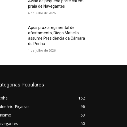
Avião de pequeno porte cai em
praia de Navegantes
6 de julho de 2026
Após prazo regimental de
afastamento, Diego Matiello
assume Presidência da Câmara
de Penha
1 de julho de 2026
ategorias Populares
enha
152
lneário Piçarras
96
urismo
59
avegantes
50