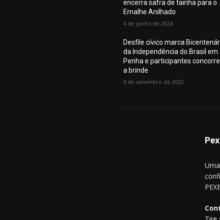
encerra safra de tainha para o
Emalhe Anilhado
4 de junho de 2024
Desfile cívico marca Bicentenár
da Independência do Brasil em
Penha e participantes concorr
a brinde
6 de setembro de 2022
Pex
Uma 
conf
PEXE
Con
Tire