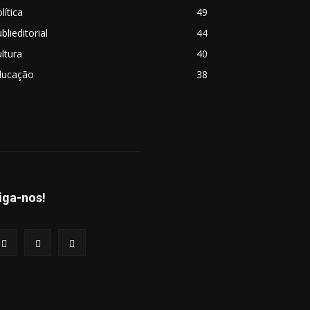
lítica
49
blieditorial
44
ltura
40
ducação
38
iga-nos!