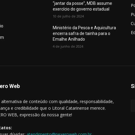
“jantar da posse”, MDB assume
Po
exercício do governo estadual
Pu
10 de julho de 2024
Cu
io
Ministério da Pesca e Aquicultura
E
encerra safra de tainha para o
em
Emalhe Anilhado
4 de junho de 2024
ero Web
S
alternativa de conteúdo com qualidade, responsabilidade,
iança e credibilidade que o Litoral Catarinense merece.
RO WEB, expressão da nossa gente!
tatos:
 suas dúvidas:
atendimento@pexeroweb.com.br