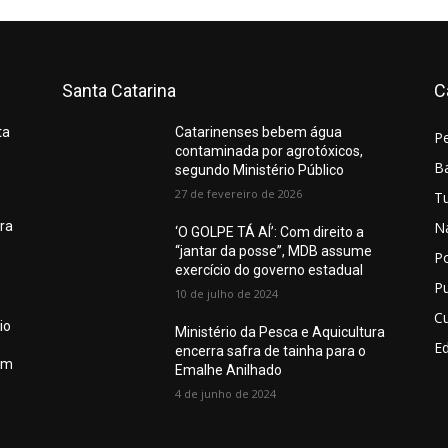
Santa Catarina
C
ta
Catarinenses bebem água
P
contaminada por agrotóxicos,
Ba
segundo Ministério Público
27 de fevereiro de 2026
T
N
ura
‘O GOLPE TÁ AÍ’: Com direito a
“jantar da posse”, MDB assume
Po
exercício do governo estadual
Pu
10 de julho de 2024
Cu
io
Ministério da Pesca e Aquicultura
E
encerra safra de tainha para o
em
Emalhe Anilhado
4 de junho de 2024