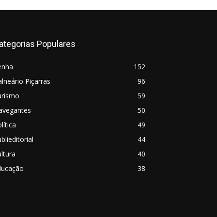
ategorias Populares
enha
152
lneário Piçarras
96
urismo
59
avegantes
50
lítica
49
blieditorial
44
ltura
40
ducação
38