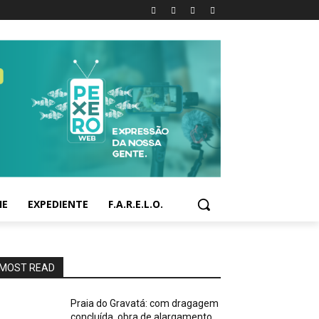
IE
EXPEDIENTE
F.A.R.E.L.O.
MOST READ
Praia do Gravatá: com dragagem
concluída, obra de alargamento