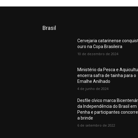
Brasil
Cervejaria catarinense conquis
ouro na Copa Brasileira
10 de dezembro de 2024
Ministério da Pesca e Aquicult
encerra safra de tainha para o
Emalhe Anilhado
4 de junho de 2024
Desfile cívico marca Bicentenár
da Independência do Brasil em
Penha e participantes concorr
a brinde
6 de setembro de 2022