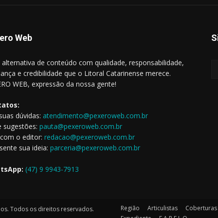
ero Web
S
alternativa de conteúdo com qualidade, responsabilidade,
iança e credibilidade que o Litoral Catarinense merece.
RO WEB, expressão da nossa gente!
tatos:
 suas dúvidas:
atendimento@pexeroweb.com.br
e sugestões:
pauta@pexeroweb.com.br
 com o editor:
redacao@pexeroweb.com.br
sente sua ideia:
parceria@pexeroweb.com.br
tsApp:
(47) 9 9943-7913
Região
Articulistas
Coberturas 
s. Todos os direitos reservados.