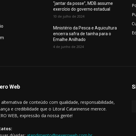
“jantar da posse”, MDB assume
Po
exercício do governo estadual
Pu
10 de julho de 2024
Cu
io
Ministério da Pesca e Aquicultura
E
encerra safra de tainha para o
em
Emalhe Anilhado
4 de junho de 2024
ero Web
S
alternativa de conteúdo com qualidade, responsabilidade,
iança e credibilidade que o Litoral Catarinense merece.
RO WEB, expressão da nossa gente!
tatos:
 suas dúvidas:
atendimento@pexeroweb.com.br