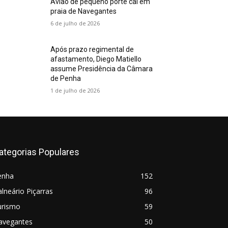
Avião de pequeno porte cai em
praia de Navegantes
6 de julho de 2026
Após prazo regimental de
afastamento, Diego Matiello
assume Presidência da Câmara
de Penha
1 de julho de 2026
ategorias Populares
enha
152
lneário Piçarras
96
urismo
59
avegantes
50