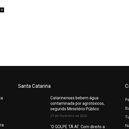
0
Santa Catarina
C
ta
Catarinenses bebem água
P
contaminada por agrotóxicos,
Ba
segundo Ministério Público
27 de fevereiro de 2026
T
N
ura
‘O GOLPE TÁ AÍ’: Com direito a