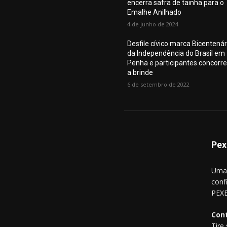
encerra safra de tainha para o
Emalhe Anilhado
4 de junho de 2024
Desfile cívico marca Bicentenár
da Independência do Brasil em
Penha e participantes concorr
a brinde
6 de setembro de 2022
Pex
Uma 
conf
PEXE
Con
Tire