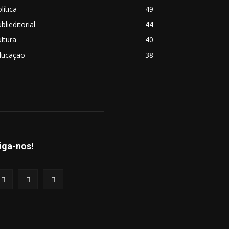
lítica
49
blieditorial
44
ltura
40
ducação
38
iga-nos!