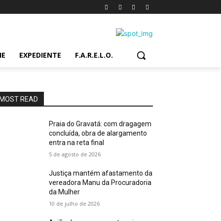
IE
EXPEDIENTE
F.A.R.E.L.O.
MOST READ
Praia do Gravatá: com dragagem
concluída, obra de alargamento
entra na reta final
5 de agosto de 2026
Justiça mantém afastamento da
vereadora Manu da Procuradoria
da Mulher
10 de julho de 2026