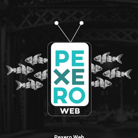
Pexero Web