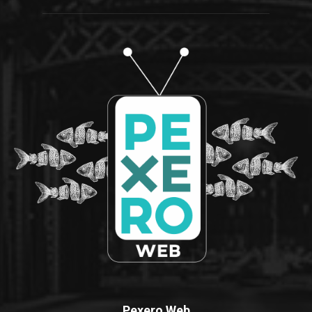
Pexero Web