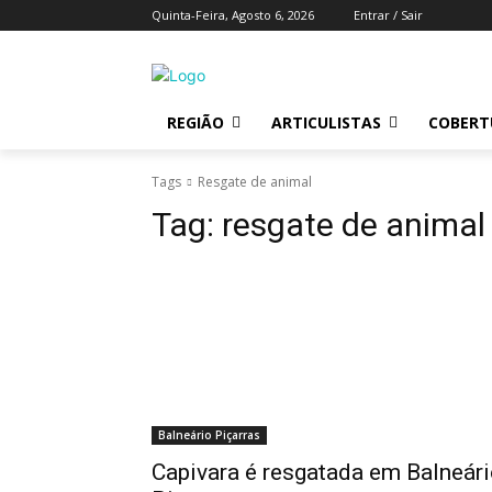
Quinta-Feira, Agosto 6, 2026
Entrar / Sair
REGIÃO
ARTICULISTAS
COBERTU
Tags
Resgate de animal
Tag:
resgate de animal
Balneário Piçarras
Capivara é resgatada em Balneár