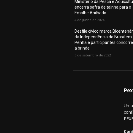
Ministério da Pesca e Aquicult
encerra safra de tainha para o
Emalhe Anilhado
4 de junho de 2024
Desfile cívico marca Bicentenár
da Independência do Brasil em
Penha e participantes concorr
a brinde
6 de setembro de 2022
Pex
Uma 
conf
PEXE
Con