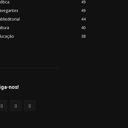
lítica
49
avegantes
49
blieditorial
44
ltura
40
ducação
38
iga-nos!