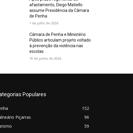
afastamento, Diego Matiello
assume Presidência da Câmara
de Penha
1 de julho de 2026
Câmara de Penha e Ministério
Público articulam projeto voltado
à prevenção da violência nas
escolas
10 de junho de 2026
ategorias Populares
enha
152
lneário Piçarras
96
urismo
59