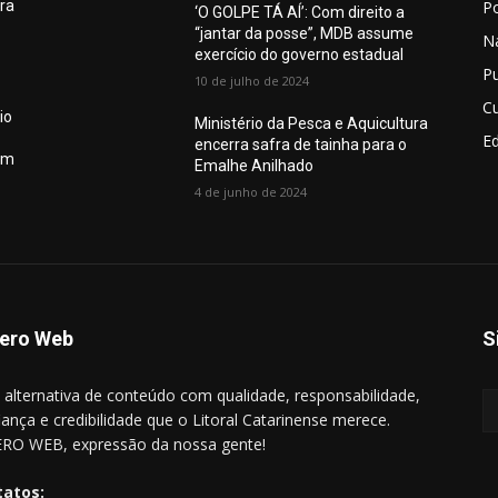
Po
ura
‘O GOLPE TÁ AÍ’: Com direito a
“jantar da posse”, MDB assume
N
exercício do governo estadual
Pu
10 de julho de 2024
Cu
io
Ministério da Pesca e Aquicultura
E
encerra safra de tainha para o
em
Emalhe Anilhado
4 de junho de 2024
ero Web
S
alternativa de conteúdo com qualidade, responsabilidade,
iança e credibilidade que o Litoral Catarinense merece.
RO WEB, expressão da nossa gente!
tatos: