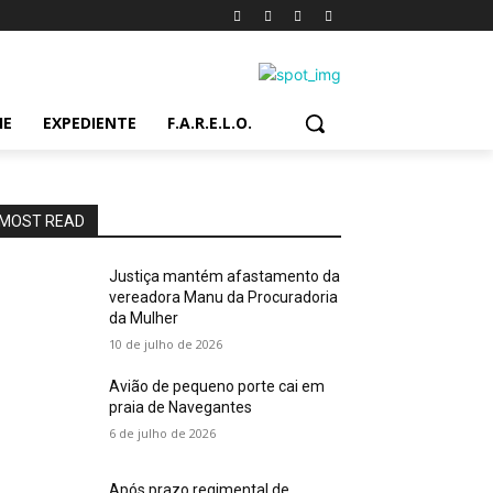
IE
EXPEDIENTE
F.A.R.E.L.O.
MOST READ
Justiça mantém afastamento da
vereadora Manu da Procuradoria
da Mulher
10 de julho de 2026
Avião de pequeno porte cai em
praia de Navegantes
6 de julho de 2026
Após prazo regimental de