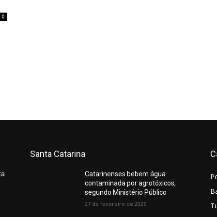
0
Santa Catarina
C
ta
Catarinenses bebem água
P
contaminada por agrotóxicos,
Ba
segundo Ministério Público
27 de fevereiro de 2026
T