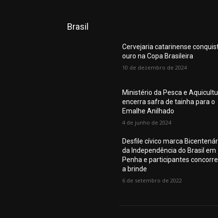
Brasil
Cervejaria catarinense conquis
ouro na Copa Brasileira
10 de dezembro de 2024
Ministério da Pesca e Aquicult
encerra safra de tainha para o
Emalhe Anilhado
4 de junho de 2024
Desfile cívico marca Bicentenár
da Independência do Brasil em
Penha e participantes concorr
a brinde
6 de setembro de 2022