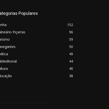
ategorias Populares
enha
152
lneário Piçarras
96
urismo
59
avegantes
50
lítica
49
blieditorial
44
ltura
40
ducação
38