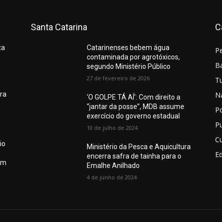
Santa Catarina
C
ta
Catarinenses bebem água
P
contaminada por agrotóxicos,
Ba
segundo Ministério Público
27 de fevereiro de 2026
T
N
ura
‘O GOLPE TÁ AÍ’: Com direito a
“jantar da posse”, MDB assume
Po
exercício do governo estadual
Pu
10 de julho de 2024
Cu
io
Ministério da Pesca e Aquicultura
E
encerra safra de tainha para o
em
Emalhe Anilhado
4 de junho de 2024