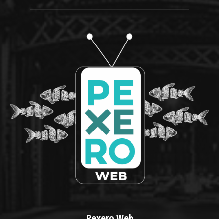
Pexero Web