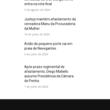
entra na reta final
5 de agosto de 2026
Justiça mantém afastamento da
vereadora Manu da Procuradoria
da Mulher
10 de julho de 2026
Avião de pequeno porte cai em
praia de Navegantes
6 de julho de 2026
Após prazo regimental de
afastamento, Diego Matiello
assume Presidência da Câmara
de Penha
1 de julho de 2026