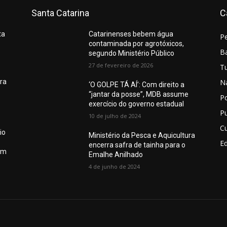
Santa Catarina
C
ta
Catarinenses bebem água
P
contaminada por agrotóxicos,
Ba
segundo Ministério Público
27 de fevereiro de 2026
T
N
ura
‘O GOLPE TÁ AÍ’: Com direito a
“jantar da posse”, MDB assume
Po
exercício do governo estadual
Pu
10 de julho de 2024
Cu
io
Ministério da Pesca e Aquicultura
E
encerra safra de tainha para o
em
Emalhe Anilhado
4 de junho de 2024