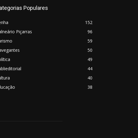
ategorias Populares
enha
152
lneário Piçarras
96
urismo
59
avegantes
50
lítica
49
blieditorial
44
ltura
40
ducação
38