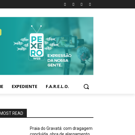
IE
EXPEDIENTE
F.A.R.E.L.O.
MOST READ
Praia do Gravatá: com dragagem
concluída, obra de alargamento