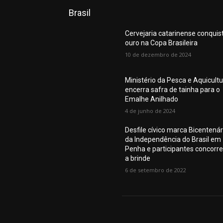
Brasil
Cervejaria catarinense conquis
ouro na Copa Brasileira
10 de dezembro de 2024
Ministério da Pesca e Aquicult
encerra safra de tainha para o
Emalhe Anilhado
4 de junho de 2024
Desfile cívico marca Bicentenár
da Independência do Brasil em
Penha e participantes concorr
a brinde
6 de setembro de 2022