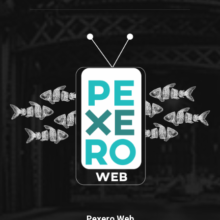
Pexero Web