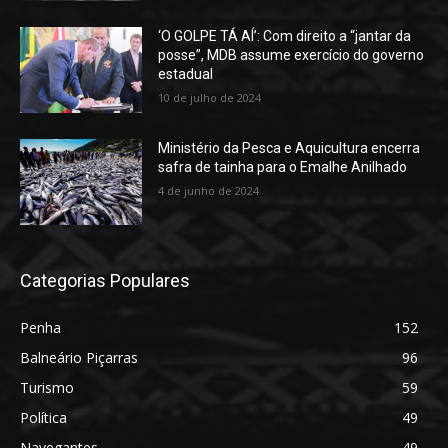
‘O GOLPE TÁ AÍ’: Com direito a “jantar da
posse”, MDB assume exercício do governo
estadual
10 de julho de 2024
Ministério da Pesca e Aquicultura encerra
safra de tainha para o Emalhe Anilhado
4 de junho de 2024
Categorias Populares
Penha
152
Balneário Piçarras
96
Turismo
59
Política
49
Navegantes
49