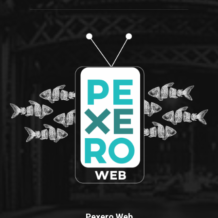
Pexero Web