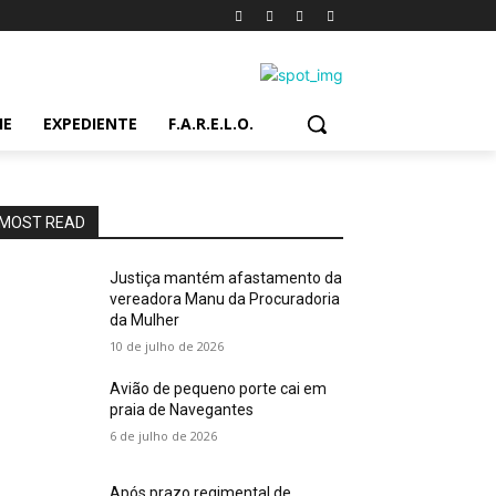
IE
EXPEDIENTE
F.A.R.E.L.O.
MOST READ
Justiça mantém afastamento da
vereadora Manu da Procuradoria
da Mulher
10 de julho de 2026
Avião de pequeno porte cai em
praia de Navegantes
6 de julho de 2026
Após prazo regimental de