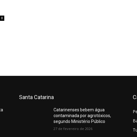
0
Santa Catarina
C
ta
Catarinenses bebem água
P
contaminada por agrotóxicos,
Ba
segundo Ministério Público
27 de fevereiro de 2026
T