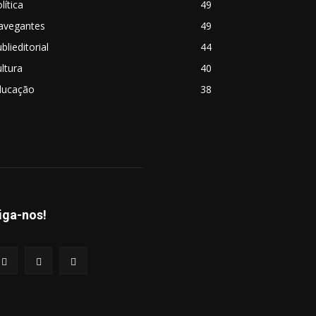
lítica
49
avegantes
49
blieditorial
44
ltura
40
ducação
38
iga-nos!