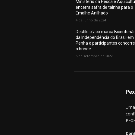
Ministério da Pesca e Aquicult
encerra safra de tainha para o
Emalhe Anilhado
4 de junho de 2024
Desfile cívico marca Bicentenár
da Independência do Brasil em
Penha e participantes concorr
a brinde
6 de setembro de 2022
Pex
Uma 
conf
PEXE
Con