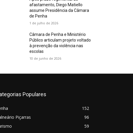
afastamento, Diego Matiello
assume Presidência da Câmara
de Penha
1 de julho de 2026
Câmara de Penha e Ministério
Público articulam projeto voltado
à prevenção da violência nas
escolas
10 de junho de 2026
ategorias Populares
enha
152
lneário Piçarras
96
urismo
59