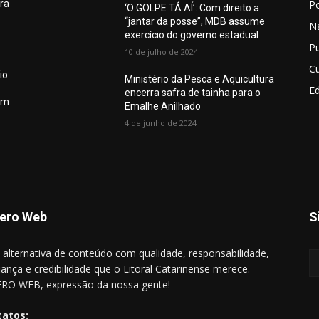
Po
ura
‘O GOLPE TÁ AÍ’: Com direito a
“jantar da posse”, MDB assume
N
exercício do governo estadual
Pu
10 de julho de 2024
Cu
io
Ministério da Pesca e Aquicultura
E
encerra safra de tainha para o
em
Emalhe Anilhado
4 de junho de 2024
ero Web
S
alternativa de conteúdo com qualidade, responsabilidade,
iança e credibilidade que o Litoral Catarinense merece.
RO WEB, expressão da nossa gente!
tatos: