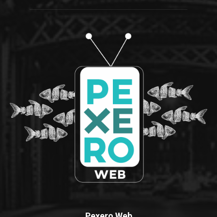
Pexero Web