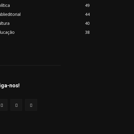
lítica
49
blieditorial
44
ltura
40
ducação
38
iga-nos!