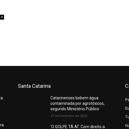
0
Santa Catarina
C
ta
Catarinenses bebem água
P
contaminada por agrotóxicos,
Ba
segundo Ministério Público
27 de fevereiro de 2026
T
N
ura
‘O GOLPE TÁ AÍ’: Com direito a