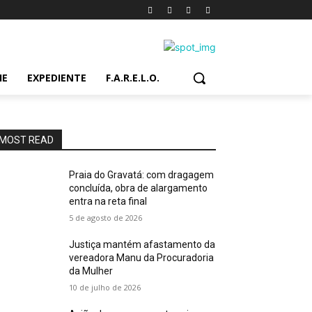
IE
EXPEDIENTE
F.A.R.E.L.O.
MOST READ
Praia do Gravatá: com dragagem
concluída, obra de alargamento
entra na reta final
5 de agosto de 2026
Justiça mantém afastamento da
vereadora Manu da Procuradoria
da Mulher
10 de julho de 2026