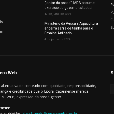
“jantar da posse”, MDB assume
Po
exercício do governo estadual
Pu
10 de julho de 2024
Cu
io
Ministério da Pesca e Aquicultura
E
encerra safra de tainha para o
em
Emalhe Anilhado
4 de junho de 2024
ero Web
S
alternativa de conteúdo com qualidade, responsabilidade,
iança e credibilidade que o Litoral Catarinense merece.
RO WEB, expressão da nossa gente!
tatos:
 suas dúvidas:
atendimento@pexeroweb.com.br