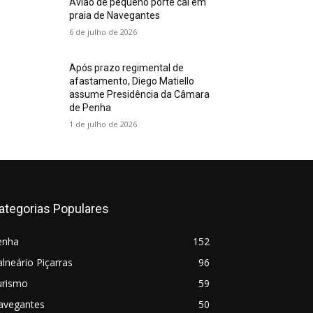
Avião de pequeno porte cai em
praia de Navegantes
6 de julho de 2026
Após prazo regimental de
afastamento, Diego Matiello
assume Presidência da Câmara
de Penha
1 de julho de 2026
ategorias Populares
enha
152
lneário Piçarras
96
urismo
59
avegantes
50