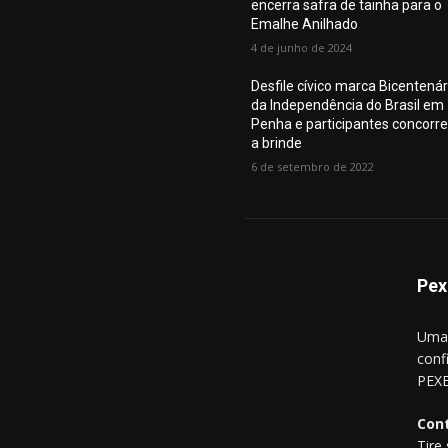
encerra safra de tainha para o
Emalhe Anilhado
4 de junho de 2024
Desfile cívico marca Bicentenár
da Independência do Brasil em
Penha e participantes concorr
a brinde
6 de setembro de 2022
Pex
Uma 
conf
PEXE
Con
Tire