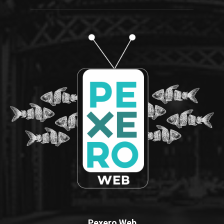
Pexero Web