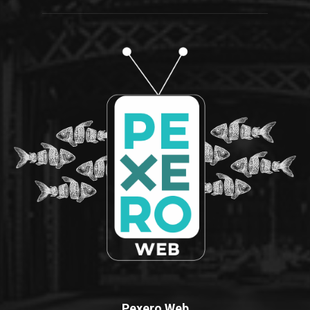
Pexero Web