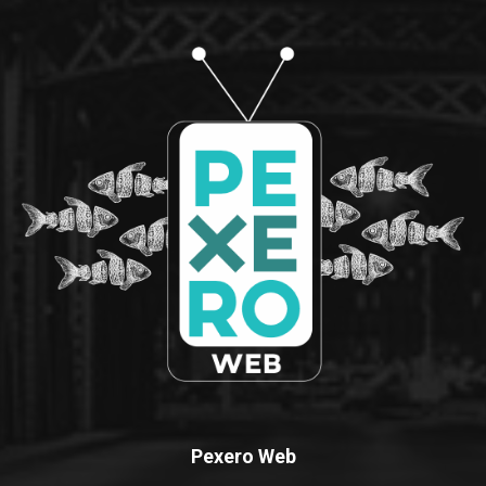
Pexero Web