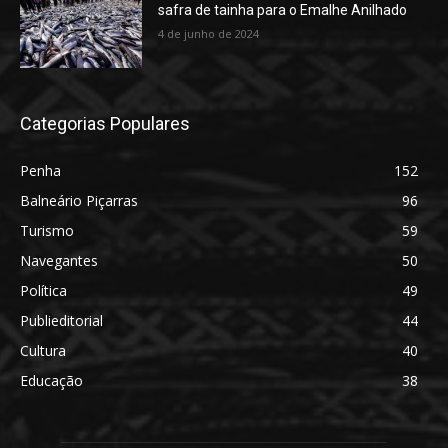
safra de tainha para o Emalhe Anilhado
4 de junho de 2024
Categorias Populares
Penha
152
Balneário Piçarras
96
Turismo
59
Navegantes
50
Política
49
Publieditorial
44
Cultura
40
Educação
38